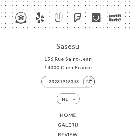
ME
Sasesu
VEREN
ELLEN
156 Rue Saint-Jean
ERIJ
14000 Caen France
IEW
+33231918343
NU
TACT
NL
HOME
GALERIJ
REVIEW