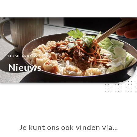
NL
MENU
/
HOME
NIEUWS
Nieuws
Je kunt ons ook vinden via…