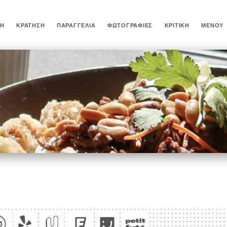
ΚΉ
ΚΡΆΤΗΣΗ
ΠΑΡΑΓΓΕΛΊΑ
ΦΩΤΟΓΡΑΦΊΕΣ
ΚΡΙΤΙΚΉ
ΜΕΝΟΎ