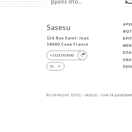
βρείτε στο...
ΑΡΧ
Sasesu
ΦΩΤ
156 Rue Saint-Jean
ΚΡΙ
14000 Caen France
ΜΕΝ
ΕΠΑ
+33231918343
ΑΝΑ
ΠΕΡ
EL
© COPYRIGHT :ΈΤΟΣ – SASESU – ΌΛΑ ΤΑ ΔΙΚΑΙΏΜ