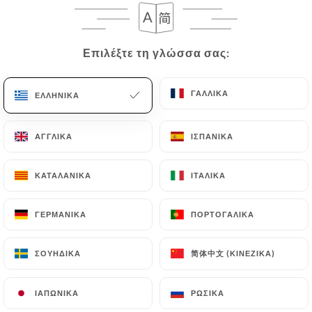
Επιλέξτε τη γλώσσα σας:
Επιλέξτε τη γλώσσα σας:
ΓΑΛΛΙΚΆ
ΓΑΛΛΙΚΆ
ΕΛΛΗΝΙΚΆ
ΕΛΛΗΝΙΚΆ
ΑΓΓΛΙΚΆ
ΑΓΓΛΙΚΆ
ΙΣΠΑΝΙΚΆ
ΙΣΠΑΝΙΚΆ
ΚΑΤΑΛΑΝΙΚΆ
ΚΑΤΑΛΑΝΙΚΆ
ΙΤΑΛΙΚΆ
ΙΤΑΛΙΚΆ
ΓΕΡΜΑΝΙΚΆ
ΓΕΡΜΑΝΙΚΆ
ΠΟΡΤΟΓΑΛΙΚΆ
ΠΟΡΤΟΓΑΛΙΚΆ
简体中文 (ΚΙΝΈΖΙΚΑ)
简体中文 (ΚΙΝΈΖΙΚΑ)
ΣΟΥΗΔΙΚΆ
ΣΟΥΗΔΙΚΆ
ΙΑΠΩΝΙΚΆ
ΙΑΠΩΝΙΚΆ
ΡΩΣΙΚΆ
ΡΩΣΙΚΆ