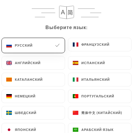
Выберите язык:
Выберите язык:
ФРАНЦУЗСКИЙ
ФРАНЦУЗСКИЙ
РУССКИЙ
РУССКИЙ
АНГЛИЙСКИЙ
АНГЛИЙСКИЙ
ИСПАНСКИЙ
ИСПАНСКИЙ
КАТАЛАНСКИЙ
КАТАЛАНСКИЙ
ИТАЛЬЯНСКИЙ
ИТАЛЬЯНСКИЙ
НЕМЕЦКИЙ
НЕМЕЦКИЙ
ПОРТУГАЛЬСКИЙ
ПОРТУГАЛЬСКИЙ
简体中文 (КИТАЙСКИЙ)
简体中文 (КИТАЙСКИЙ)
ШВЕДСКИЙ
ШВЕДСКИЙ
ЯПОНСКИЙ
ЯПОНСКИЙ
АРАБСКИЙ ЯЗЫК
АРАБСКИЙ ЯЗЫК