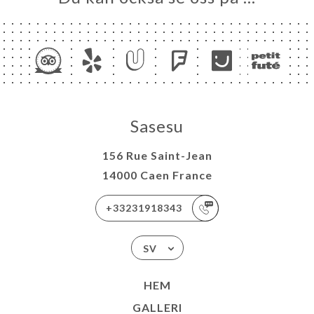
ÖMEN
NY
TAKT
Sasesu
156 Rue Saint-Jean
14000 Caen France
+33231918343
SV
HEM
GALLERI