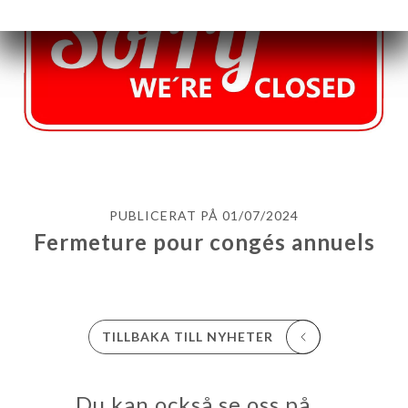
PUBLICERAT PÅ 01/07/2024
Fermeture pour congés annuels
EM
TILLBAKA TILL NYHETER
KA
TÄLL
LERI
Du kan också se oss på …