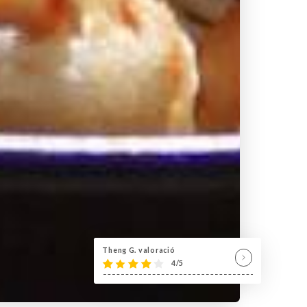
Theng G. valoració
4/5