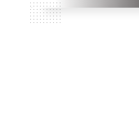
N
Kdo
jsme?