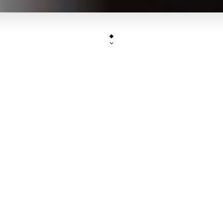
Cher(e)s client(e),
ous vous informons que le restaurant sera fer
jusqu'au 30 juillet inclus. A bientôt, merci.
SASÉSU
est un restaurant asiatique, spécialisé 