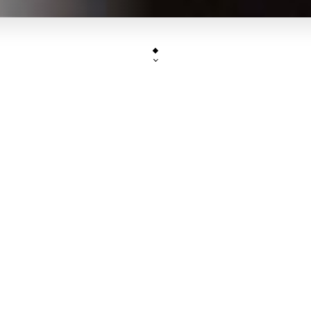
Cher(e)s client(e),
ous vous informons que le restaurant sera fer
jusqu'au 30 juillet inclus. A bientôt, merci.
SASÉSU
est un restaurant asiatique, spécialisé 