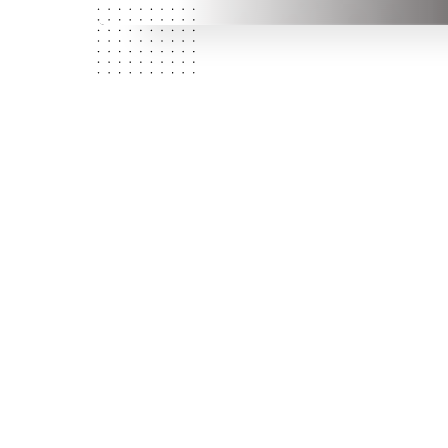
N
Kdo
jsme?