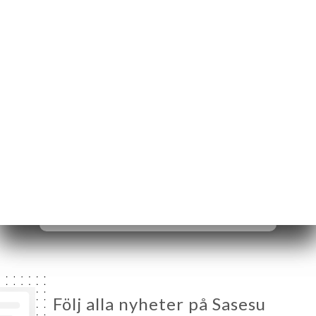
156 Rue Saint-Jean
14000 Caen France
Måndag
11:00-23:30
Tisdag
11:00-23:30
Onsdag
11:00-23:30
Torsdag
11:00-23:30
Fredag
11:00-23:30
Lördag
11:00-23:30
Söndag
11:00-23:30
Följ alla nyheter på Sasesu