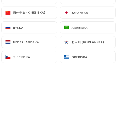
Cher(e)s client(e),
Nous vous informons que le
简体中文 (KINESISKA)
简体中文 (KINESISKA)
JAPANSKA
JAPANSKA
restaurant sera fermé jusqu'au 30
juillet inclus. A bientôt, merci.
RYSKA
RYSKA
ARABISKA
ARABISKA
한국어 (KOREANSKA)
한국어 (KOREANSKA)
NEDERLÄNDSKA
NEDERLÄNDSKA
Vilka är vi?
TJECKISKA
TJECKISKA
GREKISKA
GREKISKA
SASÉSU
est un restaurant asiatique,
spécialisé dans la cuisine
vietnamienne.
Notre restaurant SASÉSU s’engage à