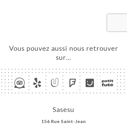
UEIL
RVER
ANDER
ERIE
IS
RTE
Vous pouvez aussi nous retrouver
TACT
sur…
Sasesu
156 Rue Saint-Jean