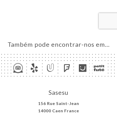
AL
RVAR
IDO
ERIA
IAÇÃO
NU
Também pode encontrar-nos em…
ACTO
Sasesu
156 Rue Saint-Jean
14000 Caen France