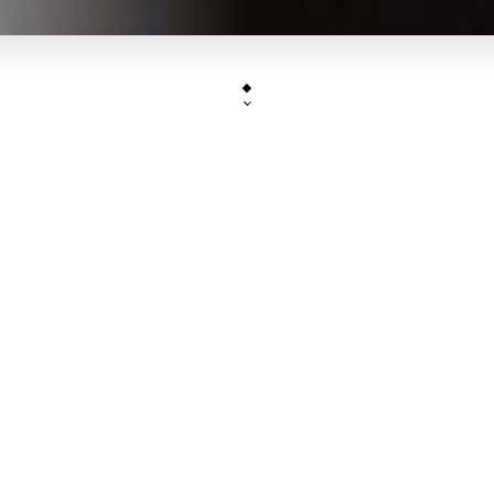
Cher(e)s client(e),
ous vous informons que le restaurant sera fer
jusqu'au 30 juillet inclus. A bientôt, merci.
SASÉSU
est un restaurant asiatique, spécialisé 